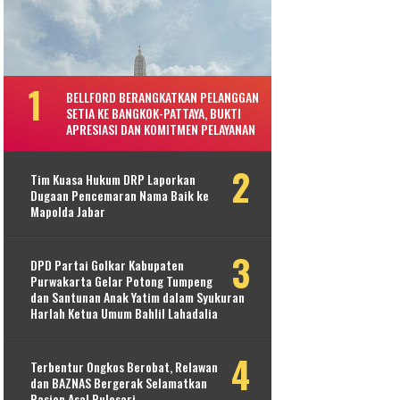
BELLFORD BERANGKATKAN PELANGGAN
SETIA KE BANGKOK-PATTAYA, BUKTI
APRESIASI DAN KOMITMEN PELAYANAN
Tim Kuasa Hukum DRP Laporkan
Dugaan Pencemaran Nama Baik ke
Mapolda Jabar
DPD Partai Golkar Kabupaten
Purwakarta Gelar Potong Tumpeng
dan Santunan Anak Yatim dalam Syukuran
Harlah Ketua Umum Bahlil Lahadalia
Terbentur Ongkos Berobat, Relawan
dan BAZNAS Bergerak Selamatkan
Pasien Asal Pulosari