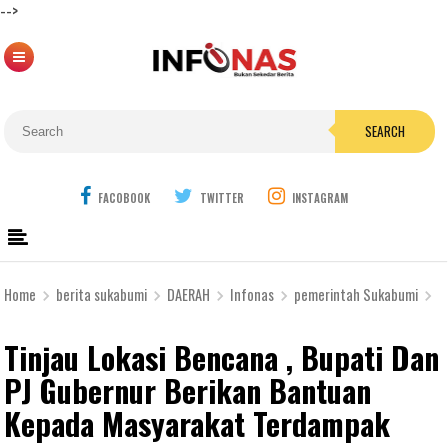
-->
SEARCH
FACOBOOK
TWITTER
INSTAGRAM
Home
berita sukabumi
DAERAH
Infonas
pemerintah Sukabumi
T
Tinjau Lokasi Bencana , Bupati Dan
PJ Gubernur Berikan Bantuan
Kepada Masyarakat Terdampak