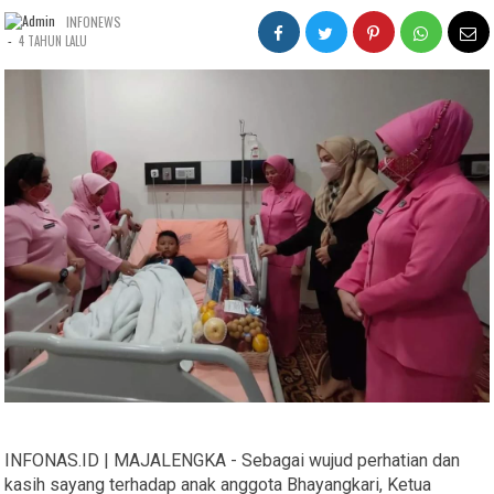
INFONEWS
-
4 TAHUN LALU
INFONAS.ID | MAJALENGKA - Sebagai wujud perhatian dan
kasih sayang terhadap anak anggota Bhayangkari, Ketua