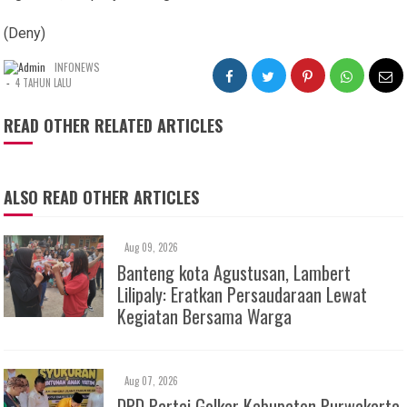
(Deny)
INFONEWS
-
4 TAHUN LALU
READ OTHER RELATED ARTICLES
ALSO READ OTHER ARTICLES
Aug 09, 2026
Banteng kota Agustusan, Lambert
Lilipaly: Eratkan Persaudaraan Lewat
Kegiatan Bersama Warga
Aug 07, 2026
DPD Partai Golkar Kabupaten Purwakarta