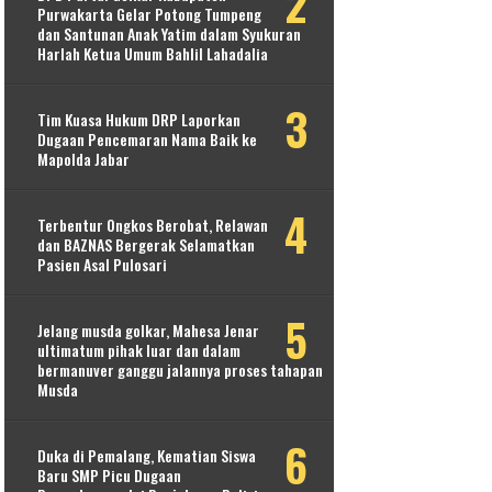
Purwakarta Gelar Potong Tumpeng
dan Santunan Anak Yatim dalam Syukuran
Harlah Ketua Umum Bahlil Lahadalia
Tim Kuasa Hukum DRP Laporkan
Dugaan Pencemaran Nama Baik ke
Mapolda Jabar
Terbentur Ongkos Berobat, Relawan
dan BAZNAS Bergerak Selamatkan
Pasien Asal Pulosari
Jelang musda golkar, Mahesa Jenar
ultimatum pihak luar dan dalam
bermanuver ganggu jalannya proses tahapan
Musda
Duka di Pemalang, Kematian Siswa
Baru SMP Picu Dugaan