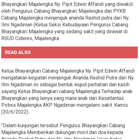
Bhayangkari Majalengka Ny. Pipit Edwin Affandi yang diwakili
oleh Pengurus Cabang Bhayangkari Majalengka dan PYKB
Cabang Majalengka menjenguk ananda Rashid putra dari Ny.
Ilmi Ngadiman (Ketua Seksi Kebudayaan Pengurus Cabang
Bhayangkari Majalengka yang sedang sakit yang dirawat di
RSUD Cideres, Majalengka.
READ ALSO
Ketua Bhayangkari Cabang Majalengka Ny. Pipit Edwin Affandi
mengatakan kegiatan menjenguk Ananda Rashid Putra dari Ny.
Ilmi Ngadiman ini sebagai bentuk wujud perhatian dan kasih
sayang Ketua Bhayangkari cabang Majalengka Terhadap anak
Bhayangkari yang lainya yang mana anak dari Kasatlantas
Polres Majalengka AKP Ngadiman mengalami sakit. Kamis
(30/6/2022).
"Dalam kunjungan tersebut Pengurus Bhayangkari Cabang
Majalengka Memberikan dukungan moril dan doa kepada