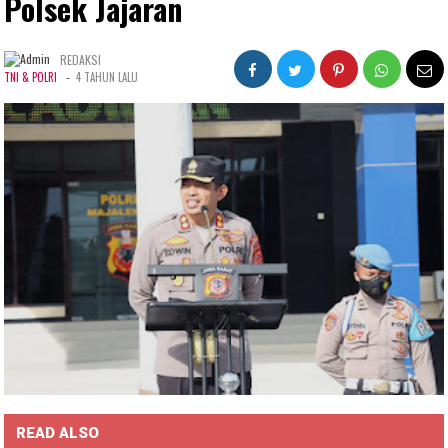
Polsek Jajaran
REDAKSI
-
TNI & POLRI
4 TAHUN LALU
READ ALSO