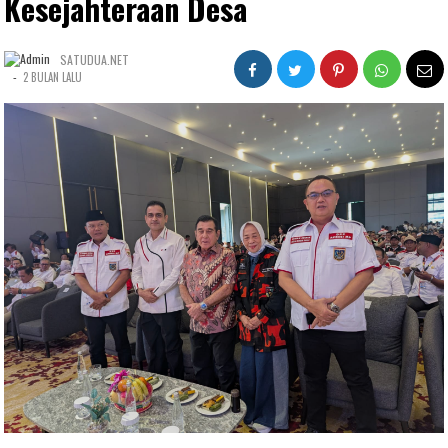
Kesejahteraan Desa
SATUDUA.NET
-
2 BULAN LALU