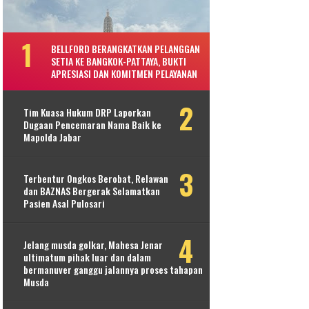
BELLFORD BERANGKATKAN PELANGGAN
SETIA KE BANGKOK-PATTAYA, BUKTI
APRESIASI DAN KOMITMEN PELAYANAN
Tim Kuasa Hukum DRP Laporkan
Dugaan Pencemaran Nama Baik ke
Mapolda Jabar
Terbentur Ongkos Berobat, Relawan
dan BAZNAS Bergerak Selamatkan
Pasien Asal Pulosari
Jelang musda golkar, Mahesa Jenar
ultimatum pihak luar dan dalam
bermanuver ganggu jalannya proses tahapan
Musda