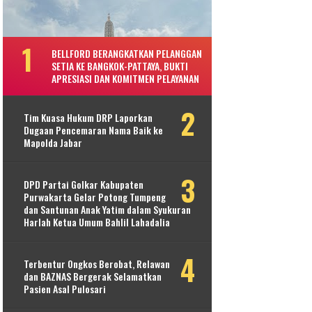
BELLFORD BERANGKATKAN PELANGGAN
SETIA KE BANGKOK-PATTAYA, BUKTI
APRESIASI DAN KOMITMEN PELAYANAN
Tim Kuasa Hukum DRP Laporkan
Dugaan Pencemaran Nama Baik ke
Mapolda Jabar
DPD Partai Golkar Kabupaten
Purwakarta Gelar Potong Tumpeng
dan Santunan Anak Yatim dalam Syukuran
Harlah Ketua Umum Bahlil Lahadalia
Terbentur Ongkos Berobat, Relawan
dan BAZNAS Bergerak Selamatkan
Pasien Asal Pulosari