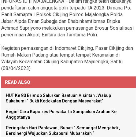
INFONAS.ID || MAJALENGKA - Dalam rangka telah dibukanya
pendaftaran calon anggota polri terpadu TA 2023. Dimana Ps.
Panit Samapta I Polsek Cikijing Polres Majalengka Polda
Jabar Aipda Eman Subagja dan Bhabinkamtibmas Bripka
Achmad Supriyono melakukan pemasangan Brosur Sosialisasi
penerimaan Akpol, Bintara dan Tamtama Polri.
Kegiatan pemasangan di Indomaret Cikijing, Pasar Cikijing dan
Rumah Makan Padang atau tempat tempat Keramaian di
Wilayah Kecamatan Cikijing Kabupaten Majalengka, Sabtu
(08/04/2023).
READ ALSO
HUT Ke 80 Brimob Salurkan Bantuan Alsintan , Wabup
Sukabumi “ Bukti Kedekatan Dengan Masyarakat”
Begini Cara Kapolres Purwakarta Sampaikan Arahan Ke
Anggotanya
Peringatan Hari Pahlawan , Bupati “ Semangat Mengabdi ,
Bersinergi Wujudkan Sukabumi Mubarakah “