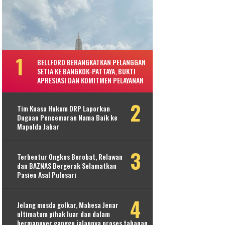
BELLFORD BERANGKATKAN PELANGGAN
SETIA KE BANGKOK-PATTAYA, BUKTI
APRESIASI DAN KOMITMEN PELAYANAN
Tim Kuasa Hukum DRP Laporkan
Dugaan Pencemaran Nama Baik ke
Mapolda Jabar
Terbentur Ongkos Berobat, Relawan
dan BAZNAS Bergerak Selamatkan
Pasien Asal Pulosari
Jelang musda golkar, Mahesa Jenar
ultimatum pihak luar dan dalam
bermanuver ganggu jalannya proses tahapan