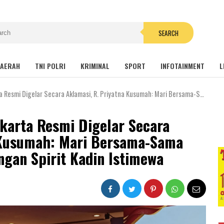
SEARCH
AERAH
TNI POLRI
KRIMINAL
SPORT
INFOTAINMENT
L
r Secara Aklamasi, R. Priyatna Kusumah: Mari Bersama-Sama Bangun Purwakarta dengan Spirit Kadin Istimewa
karta Resmi Digelar Secara
 Kusumah: Mari Bersama-Sama
gan Spirit Kadin Istimewa