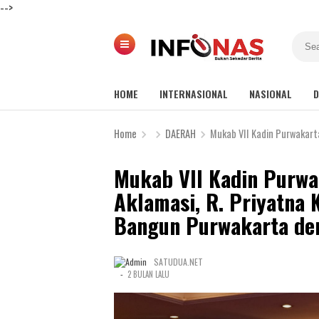
-->
HOME
INTERNASIONAL
NASIONAL
D
Home
DAERAH
Mukab VII Kadin Purwakarta Resmi Digela
Mukab VII Kadin Purwa
Aklamasi, R. Priyatna
Bangun Purwakarta den
SATUDUA.NET
-
2 BULAN LALU