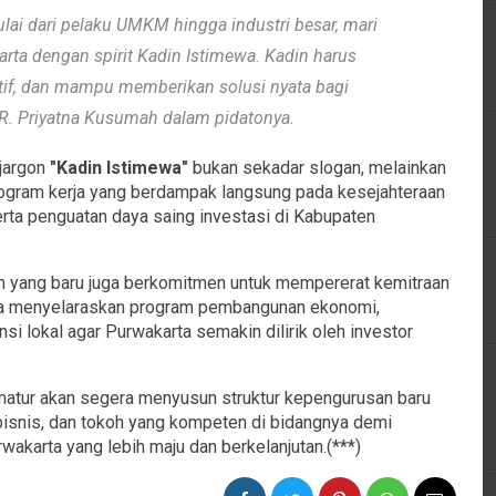
lai dari pelaku UMKM hingga industri besar, mari
arta dengan
spirit
Kadin Istimewa. Kadin harus
atif, dan mampu memberikan solusi nyata bagi
 R. Priyatna Kusumah dalam pidatonya.
 jargon
"Kadin Istimewa"
bukan sekadar slogan, melainkan
ogram kerja yang berdampak langsung pada kesejahteraan
erta penguatan daya saing investasi di Kabupaten
n yang baru juga berkomitmen untuk mempererat kemitraan
na menyelaraskan program pembangunan ekonomi,
si lokal agar Purwakarta semakin dilirik oleh investor
ormatur akan segera menyusun struktur kepengurusan baru
i bisnis, dan tokoh yang kompeten di bidangnya demi
karta yang lebih maju dan berkelanjutan.(***)