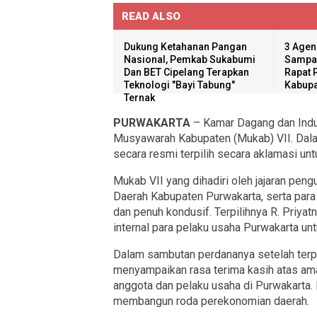
READ ALSO
Dukung Ketahanan Pangan
3 Agen
Nasional, Pemkab Sukabumi
Sampai
Dan BET Cipelang Terapkan
Rapat 
Teknologi "Bayi Tabung"
Kabupa
Ternak
PURWAKARTA
– Kamar Dagang dan Indu
Musyawarah Kabupaten (Mukab) VII. Dalam
secara resmi terpilih secara aklamasi un
​Mukab VII yang dihadiri oleh jajaran pen
Daerah Kabupaten Purwakarta, serta para 
dan penuh kondusif. Terpilihnya R. Priya
internal para pelaku usaha Purwakarta un
​Dalam sambutan perdananya setelah terpi
menyampaikan rasa terima kasih atas ama
anggota dan pelaku usaha di Purwakarta.
membangun roda perekonomian daerah.