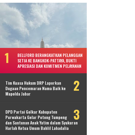
BELLFORD BERANGKATKAN PELANGGAN
SETIA KE BANGKOK-PATTAYA, BUKTI
APRESIASI DAN KOMITMEN PELAYANAN
Tim Kuasa Hukum DRP Laporkan
Dugaan Pencemaran Nama Baik ke
Mapolda Jabar
DPD Partai Golkar Kabupaten
Purwakarta Gelar Potong Tumpeng
dan Santunan Anak Yatim dalam Syukuran
Harlah Ketua Umum Bahlil Lahadalia