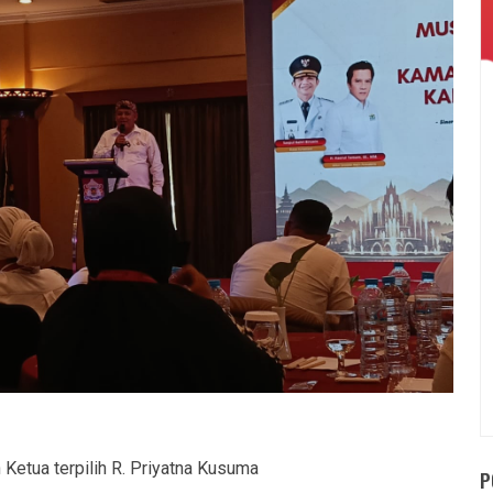
 Ketua terpilih R. Priyatna Kusuma
P