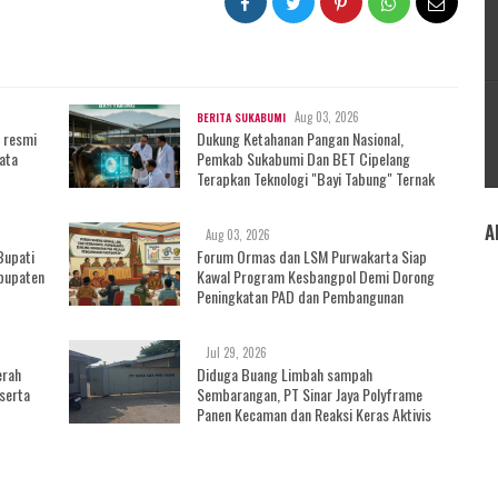
Aug 03, 2026
BERITA SUKABUMI
 resmi
Dukung Ketahanan Pangan Nasional,
ata
Pemkab Sukabumi Dan BET Cipelang
Terapkan Teknologi "Bayi Tabung" Ternak
A
Aug 03, 2026
Bupati
Forum Ormas dan LSM Purwakarta Siap
bupaten
Kawal Program Kesbangpol Demi Dorong
Peningkatan PAD dan Pembangunan
Daerah
Jul 29, 2026
erah
Diduga Buang Limbah sampah
serta
Sembarangan, PT Sinar Jaya Polyframe
Panen Kecaman dan Reaksi Keras Aktivis