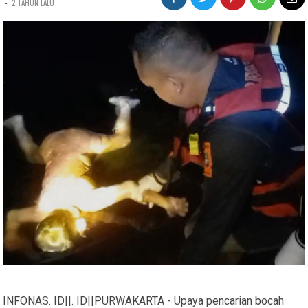
-
2 TAHUN LALU
INFONAS. ID||. ID||PURWAKARTA - Upaya pencarian bocah