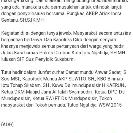
masing-masing. Dan silahkan menghubungi bhabinkamtibmas
yang ada, manakala ada permasalahan untuk ditindak lanjuti
dengan penyelesaian bersama. Pungkas AKBP Ariek Indra
Sentanu, SH.S.IK.MH.
Kegiatan diisi dengan tanya jawab. Masyarakat secara antusias
bergantian bertanya. Dan Kapolres Ciko dengan senyum
khasnya menjawab semua pertanyaan dari warga yang hadir.
Jelas Kasi humas Polres Cirebon Kota Iptu Ngatidja, SH.MH.
lulusan SIP Sus Penyidik Sukabumi.
Turut hadir dalam Jum'at curhat Camat mundu Anwar Sadat,. S
Sos MSI., Kapolsek Mundu AKP SUWITO, SH., KBO Binmas
Iptu Tohap Silabam, SH., Kuwu Ds .mundupesisir H KAERUN.,
Ketua DKM Masjid Jami Al falah Syamsudin., Ketua DPD Ds
Mundupesisir., Ketua RW/RT Ds Mundupesisir., Tokoh
masyarakat dan Tokoh pemuda. Tutup Ngatidja. WSW 2015.
(ADH)