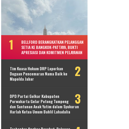
BELLFORD BERANGKATKAN PELANGGAN
SETIA KE BANGKOK-PATTAYA, BUKTI
APRESIASI DAN KOMITMEN PELAYANAN
Tim Kuasa Hukum DRP Laporkan
Dugaan Pencemaran Nama Baik ke
Mapolda Jabar
DPD Partai Golkar Kabupaten
Purwakarta Gelar Potong Tumpeng
dan Santunan Anak Yatim dalam Syukuran
Harlah Ketua Umum Bahlil Lahadalia
Terbentur Ongkos Berobat, Relawan