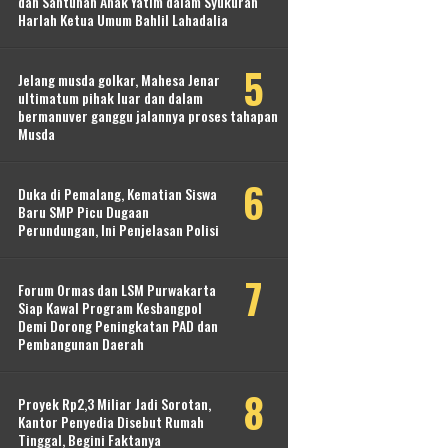
dan Santunan Anak Yatim dalam Syukuran
Harlah Ketua Umum Bahlil Lahadalia
Jelang musda golkar, Mahesa Jenar
ultimatum pihak luar dan dalam
bermanuver ganggu jalannya proses tahapan
Musda
Duka di Pemalang, Kematian Siswa
Baru SMP Picu Dugaan
Perundungan, Ini Penjelasan Polisi
Forum Ormas dan LSM Purwakarta
Siap Kawal Program Kesbangpol
Demi Dorong Peningkatan PAD dan
Pembangunan Daerah
Proyek Rp2,3 Miliar Jadi Sorotan,
Kantor Penyedia Disebut Rumah
Tinggal, Begini Faktanya