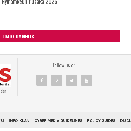
a Nyiramkeun Pusaka 2026
LOAD COMMENTS
Follow us on
n dan
SI
INFO IKLAN
CYBER MEDIA GUIDELINES
POLICY GUIDES
DISC
© Copyright 2021
INFONAS.ID | Bukan Sekedar Berita
| All Right Reserved