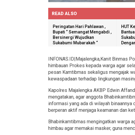
READ ALSO
Peringatan Hari Pahlawan ,
HUT Ke
Bupati “ Semangat Mengabdi ,
Bantua
Bersinergi Wujudkan
Sukabu
Sukabumi Mubarakah “
Dengan
INFONAS.ID|Majalengka,Kanit Binmas Pol
himbauan Prokes kepada warga agar sela
pesan Kamtibmas sekaligus mengajak war
kewaspadaan terhadap lingkungan masin
Kapolres Majalengka AKBP Edwin Affand
mengatakan, agar anggota Bhabinkamtibm
informasi yang ada di wilayah binaannya
berperan aktif menjaga keamanan dan ket
Bhabinkamtibmas mengingatkan warga aga
himbau agar memakai masker, guna mence