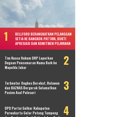
BELLFORD BERANGKATKAN PELANGGAN
SETIA KE BANGKOK-PATTAYA, BUKTI
APRESIASI DAN KOMITMEN PELAYANAN
Tim Kuasa Hukum DRP Laporkan
Dugaan Pencemaran Nama Baik ke
Mapolda Jabar
Terbentur Ongkos Berobat, Relawan
dan BAZNAS Bergerak Selamatkan
Pasien Asal Pulosari
DPD Partai Golkar Kabupaten
Purwakarta Gelar Potong Tumpeng