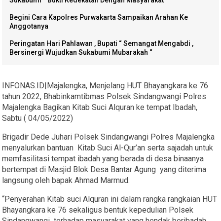
Sukabumi “ Bukti Kedekatan Dengan Masyarakat”
Begini Cara Kapolres Purwakarta Sampaikan Arahan Ke
Anggotanya
Peringatan Hari Pahlawan , Bupati “ Semangat Mengabdi ,
Bersinergi Wujudkan Sukabumi Mubarakah “
INFONAS.ID|Majalengka, Menjelang HUT Bhayangkara ke 76
tahun 2022, Bhabinkamtibmas Polsek Sindangwangi Polres
Majalengka Bagikan Kitab Suci Alquran ke tempat Ibadah,
Sabtu ( 04/05/2022)
Brigadir Dede Juhari Polsek Sindangwangi Polres Majalengka
menyalurkan bantuan Kitab Suci Al-Qur’an serta sajadah untuk
memfasilitasi tempat ibadah yang berada di desa binaanya
bertempat di Masjid Blok Desa Bantar Agung yang diterima
langsung oleh bapak Ahmad Marmud.
“Penyerahan Kitab suci Alquran ini dalam rangka rangkaian HUT
Bhayangkara ke 76 sekaligus bentuk kepedulian Polsek
Sindangwangi terhadap masyarakat yang hendak beribadah