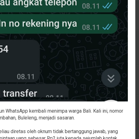
n WhatsApp kembali menimpa warga Bali. Kali ini, nomor
bahan, Buleleng, menjadi sasaran.
au diretas oleh oknum tidak bertanggung jawab, yang
intaan uang sebesar Rp2 juta kepada sejumlah kontak.