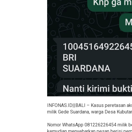
INFONAS.ID||BALI – Kasus peretasan aku
milik Gede Suardana, warga Desa Kubutam
Nomor WhatsApp 081226226454 milik beli
kemudian menyebarkan pesan berisi perm