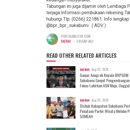
Tabungan ini juga dijamin oleh Lembaga
terjaga.Informasi pembukaan rekening Ta
hubungi Tlp. (0266) 221861. Info lengkap
@bpr_bpr_sukabumi. ( ADV )
PORTALMILITER.COM
-
DAERAH
2 BULAN LALU
READ OTHER RELATED ARTICLES
Aug 05, 2026
DAERAH
Ganjar Anugrah Kepala BKPSDM
Sukabumi Genjot Pengembangan
Fokus Lahirkan ASN Maju, Unggul
Berbudaya dan Berkah
Aug 05, 2026
DAERAH
Dishub Kabupaten Sukabumi Per
Penataan Parkir Wisata Melalui 
SOMEAH