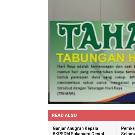
READ ALSO
Ganjar Anugrah Kepala
Pemka
BKPSDM Sukabumi Genjot
Selama