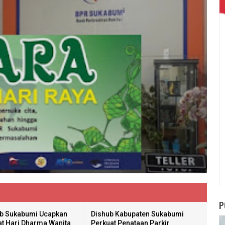
P
b Sukabumi Ucapkan
Dishub Kabupaten Sukabumi
t Hari Dharma Wanita
Perkuat Penataan Parkir