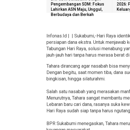
Pengembangan SDM: Fokus
2026: 
Lahirkan ASN Maju, Unggul,
Keluar
Berbudaya dan Berkah
Infonas.Id |
| Sukabumi,-Hari Raya identi
persiapan dana ekstra. Untuk menjawab 
Tabungan Hari Raya, solusi menabung y
jauh-jauh hari tanpa harus merasa berat di 
Tahara dirancang agar nasabah bisa menyi
Dengan begitu, saat momen tiba, dana sud
bingkisan, hingga silaturahmi.
Salah satu nasabah yang merasakan manf
Menurutnya, Tahara sangat membantu men
Lebaran baru cari dana, rasanya suka kewa
Hari Raya sudah siap tanpa harus ngutang 
BPR Sukabumi menegaskan, Tahara merup
keuangan masyarakat.