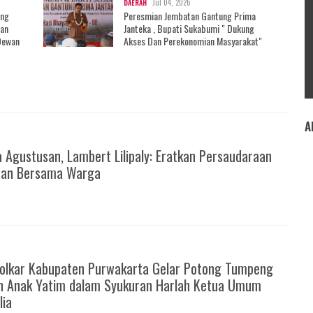
Jul 04, 2026
DAERAH
ang
Peresmian Jembatan Gantung Prima
aan
Janteka , Bupati Sukabumi " Dukung
Dewan
Akses Dan Perekonomian Masyarakat"
A
 Agustusan, Lambert Lilipaly: Eratkan Persaudaraan
tan Bersama Warga
Golkar Kabupaten Purwakarta Gelar Potong Tumpeng
n Anak Yatim dalam Syukuran Harlah Ketua Umum
lia