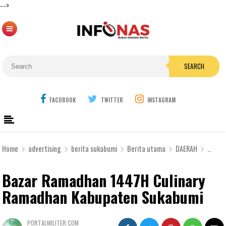
-->
SEARCH
FACOBOOK
TWITTER
INSTAGRAM
Home
advertising
berita sukabumi
Berita utama
DAERAH
EKONO
Bazar Ramadhan 1447H Culinary
Ramadhan Kabupaten Sukabumi
PORTALMILITER.COM