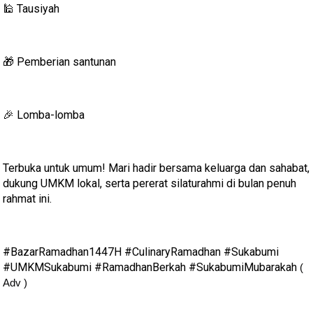
Tausiyah
🕌
Pemberian santunan
🎁
Lomba-lomba
🎉
Terbuka untuk umum! Mari hadir bersama keluarga dan sahabat,
dukung UMKM lokal, serta pererat silaturahmi di bulan penuh
rahmat ini.
#BazarRamadhan1447H #CulinaryRamadhan #Sukabumi
#UMKMSukabumi #RamadhanBerkah #SukabumiMubarakah
(
Adv )