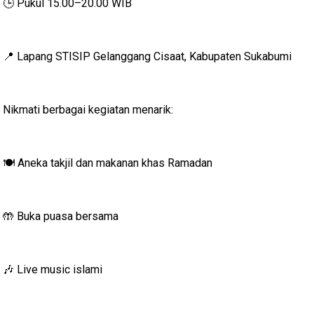
Pukul 15.00–20.00 WIB
🕒
Lapang STISIP Gelanggang Cisaat, Kabupaten Sukabumi
📍
Nikmati berbagai kegiatan menarik:
Aneka takjil dan makanan khas Ramadan
🍽
Buka puasa bersama
🤲
Live music islami
🎶