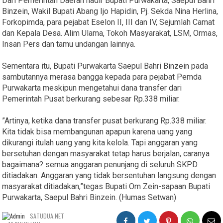
Dari Pemerintah Daerah hadir Bupati Purwakarta, Saepul Bahri
Binzein, Wakil Bupati Abang Ijo Hapidin, Pj. Sekda Nina Herlina,
Forkopimda, para pejabat Eselon II, III dan IV, Sejumlah Camat
dan Kepala Desa. Alim Ulama, Tokoh Masyarakat, LSM, Ormas,
Insan Pers dan tamu undangan lainnya.
Sementara itu, Bupati Purwakarta Saepul Bahri Binzein pada
sambutannya merasa bangga kepada para pejabat Pemda
Purwakarta meskipun mengetahui dana transfer dari
Pemerintah Pusat berkurang sebesar Rp.338 miliar.
”Artinya, ketika dana transfer pusat berkurang Rp.338 miliar.
Kita tidak bisa membangunan apapun karena uang yang
dikurangi itulah uang yang kita kelola. Tapi anggaran yang
bersetuhan dengan masyarakat tetap harus berjalan, caranya
bagaimana? semua anggaran penunjang di seluruh SKPD
ditiadakan. Anggaran yang tidak bersentuhan langsung dengan
masyarakat ditiadakan,”tegas Bupati Om Zein-sapaan Bupati
Purwakarta, Saepul Bahri Binzein. (Humas Setwan)
SATUDUA.NET