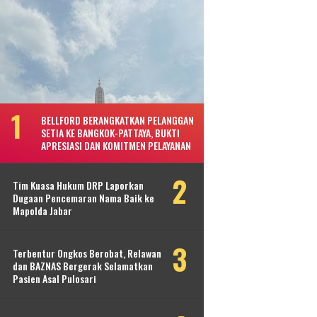
BELLFORD BERANGKATKAN PELANGGAN
SETIA KE BANGKOK-PATTAYA, BUKTI
APRESIASI DAN KOMITMEN PELAYANAN
Tim Kuasa Hukum DRP Laporkan
Dugaan Pencemaran Nama Baik ke
Mapolda Jabar
Terbentur Ongkos Berobat, Relawan
dan BAZNAS Bergerak Selamatkan
Pasien Asal Pulosari