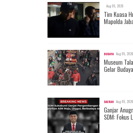
Aug 05, 2026
Tim Kuasa H
Mapolda Jab
Aug 05, 202
BUDAYA
Museum Tala
Gelar Buday
Aug 05, 202
DAERAH
Ganjar Anug
SDM: Fokus L