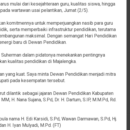
arus mulai dari kesejahteraan guru, kualitas siswa, hingga
epada wartawan usai pelantikan, Jumat (2/5).
kan komitmennya untuk memperjuangkan nasib para guru
dik, serta memperbaiki infrastruktur pendidikan, terutama
 pembangunan maksimal. Dengan semangat Hari Pendidikan
 energi baru di Dewan Pendidikan.
n Suherman dalam pidatonya menekankan pentingnya
an kualitas pendidikan di Majalengka.
kan yang kuat. Saya minta Dewan Pendidikan menjadi mitra
 Bupati pada kesempatan tersebut.
urut dilantik sebagai jajaran Dewan Pendidikan Kabupaten
MM, H. Nana Sujana, S.Pd, Dr. H. Dartum, S.IP, M.M.Pd, Rd.
pula nama H. Edi Karsidi, S.Pd, Wawan Darmawan, S.Pd, Hj.
an H. Iyan Mulyadi, M.Pd. (FT)