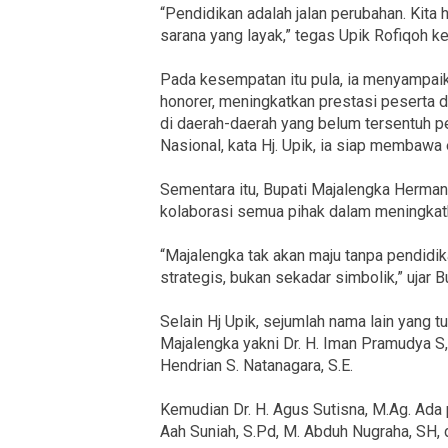
“Pendidikan adalah jalan perubahan. Kita h
sarana yang layak,” tegas Upik Rofiqoh k
Pada kesempatan itu pula, ia menyampai
honorer, meningkatkan prestasi peserta di
di daerah-daerah yang belum tersentuh
Nasional, kata Hj. Upik, ia siap membawa
Sementara itu, Bupati Majalengka Herma
kolaborasi semua pihak dalam meningkatk
“Majalengka tak akan maju tanpa pendidi
strategis, bukan sekadar simbolik,” ujar
Selain Hj Upik, sejumlah nama lain yang t
Majalengka yakni Dr. H. Iman Pramudya S, 
Hendrian S. Natanagara, S.E.
Kemudian Dr. H. Agus Sutisna, M.Ag. Ada 
Aah Suniah, S.Pd, M. Abduh Nugraha, SH, d