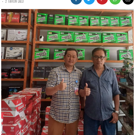
-
2 TAHUN LALU