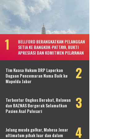
BELLFORD BERANGKATKAN PELANGGAN
SETIA KE BANGKOK-PATTAYA, BUKTI
APRESIASI DAN KOMITMEN PELAYANAN
Tim Kuasa Hukum DRP Laporkan
Dugaan Pencemaran Nama Baik ke
Mapolda Jabar
Terbentur Ongkos Berobat, Relawan
dan BAZNAS Bergerak Selamatkan
Pasien Asal Pulosari
Jelang musda golkar, Mahesa Jenar
ultimatum pihak luar dan dalam