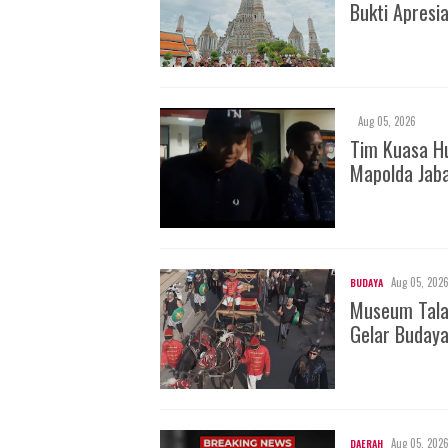
Bukti Apresi
Aug 05, 2026
Tim Kuasa H
Mapolda Jab
Aug 05, 202
BUDAYA
Museum Tala
Gelar Buday
Aug 05, 202
DAERAH