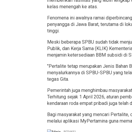
memberikan fasilitas yang lebih lengkap
kelas menengah ke atas.
Fenomena ini awalnya ramai diperbincangk
penyangga di Jawa Barat, terutama di lok
tinggi.
Meski beberapa SPBU sudah tidak menjual
Publik, dan Kerja Sama (KLIK) Kementeri
menjamin ketersediaan BBM subsidi di SP
"Pertalite tetap merupakan Jenis Bahan 
menyalurkannya di SPBU-SPBU yang telah 
tegas Gita.
Pemerintah juga menghimbau masyarakat
Terhitung sejak 1 April 2026, aturan pemb
kendaraan roda empat pribadi juga telah 
Bagi masyarakat yang mencari Pertalite,
melalui aplikasi MyPertamina guna memas
REDAKSI