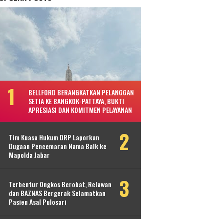
BELLFORD BERANGKATKAN PELANGGAN
SETIA KE BANGKOK-PATTAYA, BUKTI
APRESIASI DAN KOMITMEN PELAYANAN
Tim Kuasa Hukum DRP Laporkan
Dugaan Pencemaran Nama Baik ke
Mapolda Jabar
Terbentur Ongkos Berobat, Relawan
dan BAZNAS Bergerak Selamatkan
Pasien Asal Pulosari