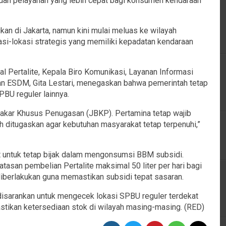
 dan pelayanan yang lebih cepat bagi konsumen kendaraan
an di Jakarta, namun kini mulai meluas ke wilayah
asi-lokasi strategis yang memiliki kepadatan kendaraan
 Pertalite, Kepala Biro Komunikasi, Layanan Informasi
an ESDM, Gita Lestari, menegaskan bahwa pemerintah tetap
BU reguler lainnya.
Bakar Khusus Penugasan (JBKP). Pertamina tetap wajib
ditugaskan agar kebutuhan masyarakat tetap terpenuhi,”
 untuk tetap bijak dalam mengonsumsi BBM subsidi.
atasan pembelian Pertalite maksimal 50 liter per hari bagi
diberlakukan guna memastikan subsidi tepat sasaran.
 disarankan untuk mengecek lokasi SPBU reguler terdekat
tikan ketersediaan stok di wilayah masing-masing. (RED)