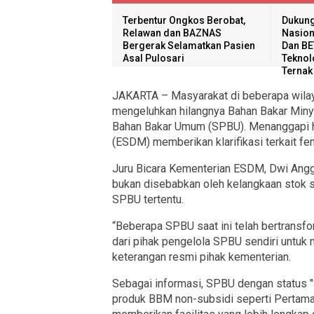
Terbentur Ongkos Berobat,
Dukung
Relawan dan BAZNAS
Nasion
Bergerak Selamatkan Pasien
Dan BE
Asal Pulosari
Teknol
Ternak
JAKARTA – Masyarakat di beberapa wilay
mengeluhkan hilangnya Bahan Bakar Minya
Bahan Bakar Umum (SPBU). Menanggapi ha
(ESDM) memberikan klarifikasi terkait fe
Juru Bicara Kementerian ESDM, Dwi Anggia
bukan disebabkan oleh kelangkaan stok s
SPBU tertentu.
“Beberapa SPBU saat ini telah bertransf
dari pihak pengelola SPBU sendiri untuk 
keterangan resmi pihak kementerian.
Sebagai informasi, SPBU dengan status 
produk BBM non-subsidi seperti Pertamax