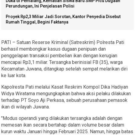
Duka di Pemalang, Kematian Siswa Baru SMP Picu Dugaan
Perundungan, Ini Penjelasan Polisi
Proyek Rp2,3 Miliar Jadi Sorotan, Kantor Penyedia Disebut
Rumah Tinggal, Begini Faktanya
PATI – Satuan Reserse Kriminal (Satreskrim) Polresta Pati
berhasil membongkar kasus dugaan penipuan dan
penggelapan transaksi pembelian ikan dengan kerugian
mencapai Rp3,1 miliar. Tersangka berinisial FB (35), warga
Kecamatan Juwana, ditangkap setelah sempat melarikan diri
ke luar kota.
Kapolresta Pati melalui Kasat Reskrim Kompol Dika Hadiyan
Widya Wiratama mengungkapkan bahwa aksi pelaku dilakukan
terhadap PT Soyo Aji Perkasa, sebuah perusahaan pemasok
ikan di wilayah Juwana.
"Modus operandi yang dilakukan tersangka adalah dengan
memesan ikan secara bertahap dalam volume besar dalam
kurun waktu Januari hingga Februari 2025. Namun, hingga batas