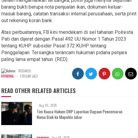
Selain mengamankan tersangka, polisi juga menyita sejumlah
barang bukti berupa nota penjualan ikan, dokumen keluar-
masuk barang, catatan transaksi internal perusahaan, serta print
out rekening koran bank.
Atas perbuatannya, FB kini mendekam di sel tahanan Polresta
Pati dan dijerat dengan Pasal 492 UU Nomor 1 Tahun 2023
tentang KUHP subsider Pasal 372 KUHP tentang
Penggelapan. Tersangka terancam hukuman pidana penjara
paling lama empat tahun. (RED)
REDAKSI
-
KRIMINAL
3 BULAN LALU
READ OTHER RELATED ARTICLES
Aug 05, 2026
Tim Kuasa Hukum DRP Laporkan Dugaan Pencemaran
Nama Baik ke Mapolda Jabar
Aug 04, 2026
KRIMINAL