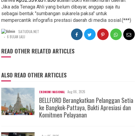
bahwa
Rp52.539.831.850
adalah bukti kemakmuran daerah.
Jika ada Tenaga Ahli yang belum dibayar, anggap saja itu
sebagai bentuk "sumbangan sukarela paksa" untuk
mempercantik infografis prestasi daerah di media sosial.(***)
SATUDUA.NET
-
6 BULAN LALU
READ OTHER RELATED ARTICLES
ALSO READ OTHER ARTICLES
Aug 06, 2026
EKONOMI NASIONAL
BELLFORD Berangkatkan Pelanggan Setia
ke Bangkok-Pattaya, Bukti Apresiasi dan
Komitmen Pelayanan