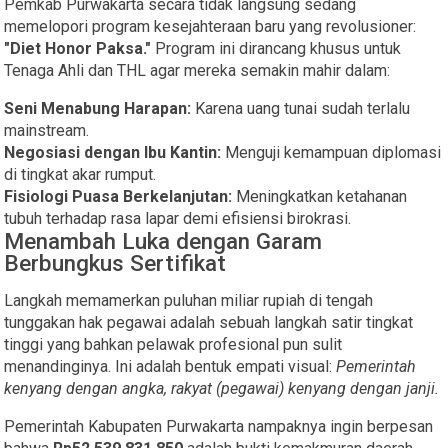
Pemkab Purwakarta secara tidak langsung sedang
memelopori program kesejahteraan baru yang revolusioner:
"Diet Honor Paksa."
Program ini dirancang khusus untuk
Tenaga Ahli dan THL agar mereka semakin mahir dalam:
Seni Menabung Harapan:
Karena uang tunai sudah terlalu
mainstream.
Negosiasi dengan Ibu Kantin:
Menguji kemampuan diplomasi
di tingkat akar rumput.
Fisiologi Puasa Berkelanjutan:
Meningkatkan ketahanan
tubuh terhadap rasa lapar demi efisiensi birokrasi.
​Menambah Luka dengan Garam
Berbungkus Sertifikat
​Langkah memamerkan puluhan miliar rupiah di tengah
tunggakan hak pegawai adalah sebuah langkah satir tingkat
tinggi yang bahkan pelawak profesional pun sulit
menandinginya. Ini adalah bentuk empati visual:
Pemerintah
kenyang dengan angka, rakyat (pegawai) kenyang dengan janji.
​Pemerintah Kabupaten Purwakarta nampaknya ingin berpesan