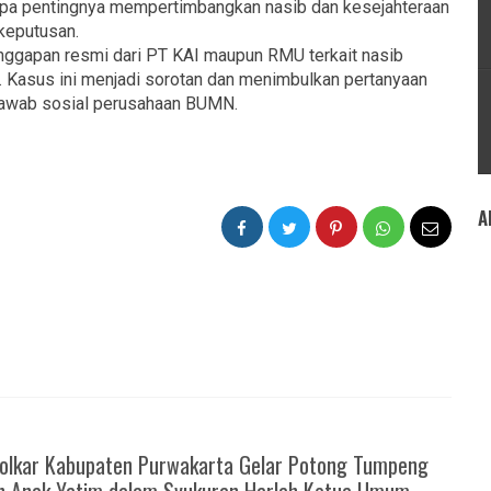
etapa pentingnya mempertimbangkan nasib dan kesejahteraan
keputusan.
tanggapan resmi dari PT KAI maupun RMU terkait nasib
ut. Kasus ini menjadi sorotan dan menimbulkan pertanyaan
 jawab sosial perusahaan BUMN.
A
Golkar Kabupaten Purwakarta Gelar Potong Tumpeng
n Anak Yatim dalam Syukuran Harlah Ketua Umum