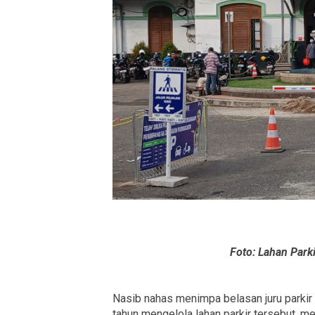
Foto: Lahan Parki
Nasib nahas menimpa belasan juru parkir 
tahun mengelola lahan parkir tersebut, me