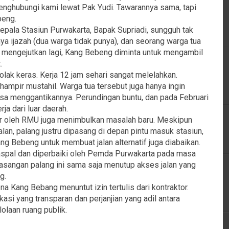
nghubungi kami lewat Pak Yudi. Tawarannya sama, tapi
beng.
epala Stasiun Purwakarta, Bapak Supriadi, sungguh tak
nya ijazah (dua warga tidak punya), dan seorang warga tua
ih mengejutkan lagi, Kang Bebeng diminta untuk mengambil
.
nolak keras. Kerja 12 jam sehari sangat melelahkan.
ampir mustahil. Warga tua tersebut juga hanya ingin
sa menggantikannya. Perundingan buntu, dan pada Februari
a dari luar daerah.
ir oleh RMU juga menimbulkan masalah baru. Meskipun
lan, palang justru dipasang di depan pintu masuk stasiun,
g Bebeng untuk membuat jalan alternatif juga diabaikan.
diaspal dan diperbaiki oleh Pemda Purwakarta pada masa
sangan palang ini sama saja menutup akses jalan yang
g.
 Kang Bebang menuntut izin tertulis dari kontraktor.
asi yang transparan dan perjanjian yang adil antara
laan ruang publik.