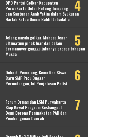
DPD Partai Golkar Kabupaten
Purwakarta Gelar Potong Tumpeng
dan Santunan Anak Yatim dalam Syukuran
Harlah Ketua Umum Bahlil Lahadalia
Jelang musda golkar, Mahesa Jenar
ultimatum pihak luar dan dalam
bermanuver ganggu jalannya proses tahapan
Musda
Duka di Pemalang, Kematian Siswa
Baru SMP Picu Dugaan
Perundungan, Ini Penjelasan Polisi
Forum Ormas dan LSM Purwakarta
Siap Kawal Program Kesbangpol
Demi Dorong Peningkatan PAD dan
Pembangunan Daerah
Proyek Rp2,3 Miliar Jadi Sorotan,