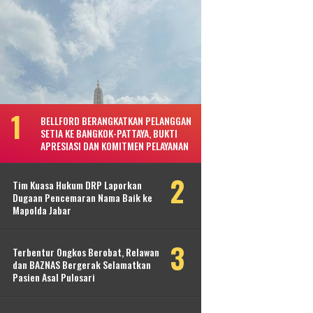
BELLFORD BERANGKATKAN PELANGGAN
SETIA KE BANGKOK-PATTAYA, BUKTI
APRESIASI DAN KOMITMEN PELAYANAN
Tim Kuasa Hukum DRP Laporkan
Dugaan Pencemaran Nama Baik ke
Mapolda Jabar
Terbentur Ongkos Berobat, Relawan
dan BAZNAS Bergerak Selamatkan
Pasien Asal Pulosari