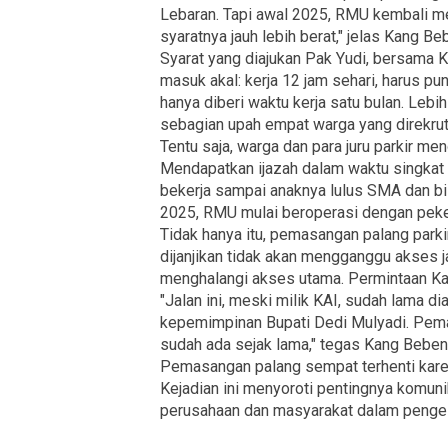
Lebaran. Tapi awal 2025, RMU kembali me
syaratnya jauh lebih berat," jelas Kang Be
Syarat yang diajukan Pak Yudi, bersama K
masuk akal: kerja 12 jam sehari, harus pu
hanya diberi waktu kerja satu bulan. Leb
sebagian upah empat warga yang direkrut
Tentu saja, warga dan para juru parkir me
Mendapatkan ijazah dalam waktu singkat h
bekerja sampai anaknya lulus SMA dan bi
2025, RMU mulai beroperasi dengan pekerj
Tidak hanya itu, pemasangan palang park
dijanjikan tidak akan mengganggu akses ja
menghalangi akses utama. Permintaan Kan
"Jalan ini, meski milik KAI, sudah lama 
kepemimpinan Bupati Dedi Mulyadi. Pema
sudah ada sejak lama," tegas Kang Beben
Pemasangan palang sempat terhenti karena
Kejadian ini menyoroti pentingnya komunik
perusahaan dan masyarakat dalam pengelo