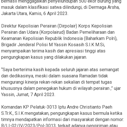
berhasil menggagalkan penyelundupan 500 ekor burung yang
masuk dalam klasifikasi satwa dilindungi, di Dermaga Arsha,
Jakarta Utara, Kamis, 6 April 2023.
Direktur Kepolisian Perairan (Dirpolair) Korps Kepolisian
Perairan dan Udara (Korpolairud) Badan Pemeliharaan dan
Keamanan Kepolisian Republik Indonesia (Baharkam Polri),
Brigadir Jenderal Polisi M Yassin Kosasih S.I.K M.Si,
menyampaikan terima kasih dan apresiasi tinggi atas
pengungkapan kasus yang dilakukan jajaran.
“Saya berterima kasih kepada seluruh jajaran atas semangat
dan dedikasinya, meski dalam suasana Ramadan tidak
mengurangi kinerja rekan-rekan sekalian di tempat tugas
khususnya dalam penegakan hukum di wilayah perairan ,” ujar
Yassin, Jumat, 7 April 2023.
Komandan KP Pelatuk-3013 Iptu Andre Christianto Paeh
S.Tr.K., S.I.K mengatakan, pengungkapan kasus bermula ketika
timnya mendapatkan informasi dari masyarakat dengan nomor:
R/LI-02/IV/2023/Pol-3013, terkait adanya pengiriman atau