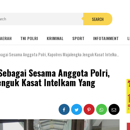
SEARCH
AERAH
TNI POLRI
KRIMINAL
SPORT
INFOTAINMENT
L
esama Anggota Polri, Kapolres Majalengka Jenguk Kasat Intelkam Yang Sedang Sakit
ebagai Sesama Anggota Polri,
enguk Kasat Intelkam Yang