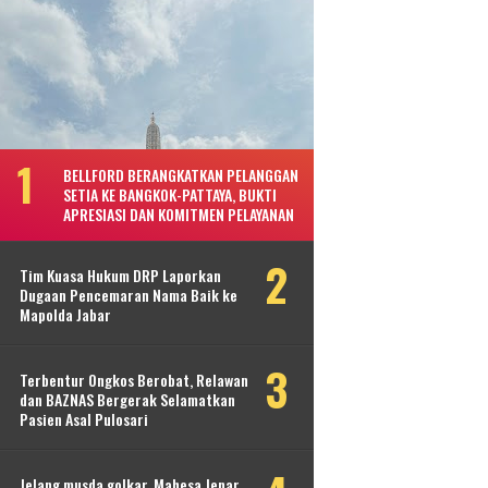
BELLFORD BERANGKATKAN PELANGGAN
SETIA KE BANGKOK-PATTAYA, BUKTI
APRESIASI DAN KOMITMEN PELAYANAN
Tim Kuasa Hukum DRP Laporkan
Dugaan Pencemaran Nama Baik ke
Mapolda Jabar
Terbentur Ongkos Berobat, Relawan
dan BAZNAS Bergerak Selamatkan
Pasien Asal Pulosari
Jelang musda golkar, Mahesa Jenar