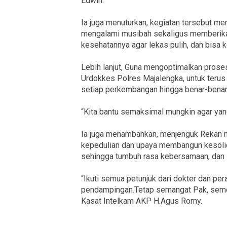
Edwin.
Ia juga menuturkan, kegiatan tersebut m
mengalami musibah sekaligus memberika
kesehatannya agar lekas pulih, dan bisa k
Lebih lanjut, Guna mengoptimalkan prose
Urdokkes Polres Majalengka, untuk terus
setiap perkembangan hingga benar-benar
“Kita bantu semaksimal mungkin agar ya
Ia juga menambahkan, menjenguk Rekan m
kepedulian dan upaya membangun kesolida
sehingga tumbuh rasa kebersamaan, dan 
“Ikuti semua petunjuk dari dokter dan p
pendampingan.Tetap semangat Pak, semo
Kasat Intelkam AKP H.Agus Romy.