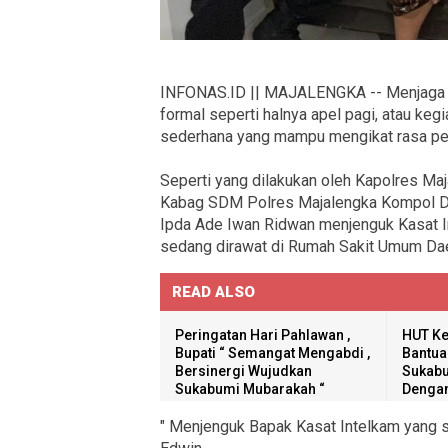
INFONAS.ID || MAJALENGKA -- Menjaga d
formal seperti halnya apel pagi, atau keg
sederhana yang mampu mengikat rasa per
Seperti yang dilakukan oleh Kapolres Ma
Kabag SDM Polres Majalengka Kompol D
Ipda Ade Iwan Ridwan menjenguk Kasat 
sedang dirawat di Rumah Sakit Umum Dae
READ ALSO
Peringatan Hari Pahlawan ,
HUT Ke
Bupati “ Semangat Mengabdi ,
Bantua
Bersinergi Wujudkan
Sukabu
Sukabumi Mubarakah “
Dengan
" Menjenguk Bapak Kasat Intelkam yang s