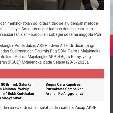
an meningkatkan soliditas tidak selalu dengan metode
iatan lainnya. Soliditas dapat tumbuh dengan cara-cara
saudaraan, dan kepedulian sebagai sesama anggota Polri.
jalengka Polda Jabar, AKBP Edwin Affandi, didampingi
adan Sudirman dan Paurmin Bag SDM Polres Majalengka
Intelkam Polres Majalengka AKP H.Agus Romy, yang
rah (RSUD) Majalengka, pada Selasa (28/3/2023).
 80 Brimob Salurkan
Begini Cara Kapolres
n Alsintan , Wabup
Purwakarta Sampaikan
mi “ Bukti Kedekatan
Arahan Ke Anggotanya
 Masyarakat”
udah dirawat di rumah sakit sudah satu hari"ucap AKBP