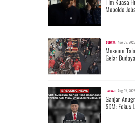
Tim Kuasa H
Mapolda Jab
Aug 05, 202
BUDAYA
Museum Tala
Gelar Buday
Aug 05, 202
DAERAH
Ganjar Anug
SDM: Fokus L