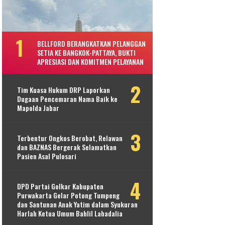
BELLFORD BERANGKATKAN PELANGGAN
SETIA KE BANGKOK-PATTAYA, BUKTI
APRESIASI DAN KOMITMEN PELAYANAN
Tim Kuasa Hukum DRP Laporkan
Dugaan Pencemaran Nama Baik ke
Mapolda Jabar
Terbentur Ongkos Berobat, Relawan
dan BAZNAS Bergerak Selamatkan
Pasien Asal Pulosari
DPD Partai Golkar Kabupaten
Purwakarta Gelar Potong Tumpeng
dan Santunan Anak Yatim dalam Syukuran
Harlah Ketua Umum Bahlil Lahadalia