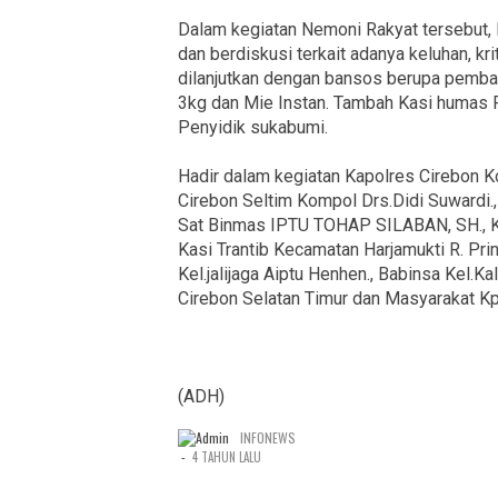
Dalam kegiatan Nemoni Rakyat tersebut,
dan berdiskusi terkait adanya keluhan, kr
dilanjutkan dengan bansos berupa pemba
3kg dan Mie Instan. Tambah Kasi humas P
Penyidik sukabumi.
Hadir dalam kegiatan Kapolres Cirebon Ko
Cirebon Seltim Kompol Drs.Didi Suwardi.,
Sat Binmas IPTU TOHAP SILABAN, SH., Kan
Kasi Trantib Kecamatan Harjamukti R. Prin
Kel.jalijaga Aiptu Henhen., Babinsa Kel.K
Cirebon Selatan Timur dan Masyarakat K
(ADH)
INFONEWS
-
4 TAHUN LALU