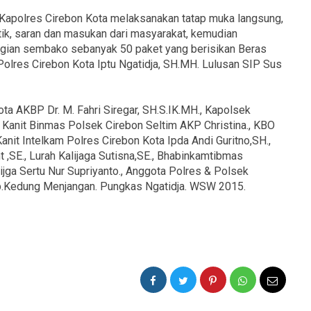
 Kapolres Cirebon Kota melaksanakan tatap muka langsung,
itik, saran dan masukan dari masyarakat, kemudian
gian sembako sebanyak 50 paket yang berisikan Beras
olres Cirebon Kota Iptu Ngatidja, SH.MH. Lulusan SIP Sus
ta AKBP Dr. M. Fahri Siregar, SH.S.IK.MH., Kapolsek
 Kanit Binmas Polsek Cirebon Seltim AKP Christina., KBO
it Intelkam Polres Cirebon Kota Ipda Andi Guritno,SH.,
t ,SE., Lurah Kalijaga Sutisna,SE., Bhabinkamtibmas
alijga Sertu Nur Supriyanto., Anggota Polres & Polsek
p.Kedung Menjangan. Pungkas Ngatidja. WSW 2015.