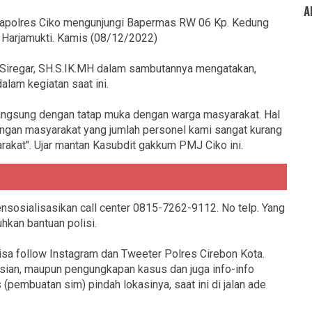
A
, Kapolres Ciko mengunjungi Bapermas RW 06 Kp. Kedung
 Harjamukti. Kamis (08/12/2022)
 Siregar, SH.S.IK.MH dalam sambutannya mengatakan,
alam kegiatan saat ini.
 langsung dengan tatap muka dengan warga masyarakat. Hal
dengan masyarakat yang jumlah personel kami sangat kurang
akat". Ujar mantan Kasubdit gakkum PMJ Ciko ini.
mensosialisasikan call center 0815-7262-9112. No telp. Yang
hkan bantuan polisi.
sa follow Instagram dan Tweeter Polres Cirebon Kota.
isian, maupun pengungkapan kasus dan juga info-info
(pembuatan sim) pindah lokasinya, saat ini di jalan ade