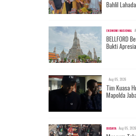
Bahlil Lahada
A
EKONOMI NASIONAL
BELLFORD Be
Bukti Apresi
Aug 05, 2026
Tim Kuasa H
Mapolda Jab
Aug 05, 202
BUDAYA