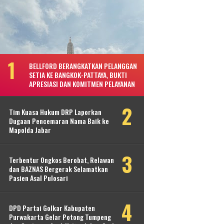
BELLFORD BERANGKATKAN PELANGGAN
SETIA KE BANGKOK-PATTAYA, BUKTI
APRESIASI DAN KOMITMEN PELAYANAN
Tim Kuasa Hukum DRP Laporkan
Dugaan Pencemaran Nama Baik ke
Mapolda Jabar
Terbentur Ongkos Berobat, Relawan
dan BAZNAS Bergerak Selamatkan
Pasien Asal Pulosari
DPD Partai Golkar Kabupaten
Purwakarta Gelar Potong Tumpeng