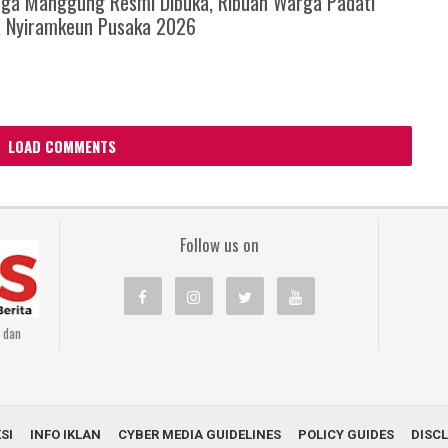
ga Manggung Resmi Dibuka, Ribuan Warga Padati
a Nyiramkeun Pusaka 2026
LOAD COMMENTS
Follow us on
n dan
SI
INFO IKLAN
CYBER MEDIA GUIDELINES
POLICY GUIDES
DISC