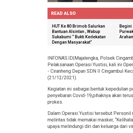
READ ALSO
HUT Ke 80 Brimob Salurkan
Begini
Bantuan Alsintan , Wabup
Purwak
Sukabumi “ Bukti Kedekatan
Arahan
Dengan Masyarakat”
INFONAS.ID|Majalengka, Polsek Cingamb
Pelaksanaan Operasi Yustisi, kali ini Op
- Ciranheng Depan SDN II Cingambul Kec
(21/12/2021).
Kegiatan ini sebagai bentuk kepedulian
penyebaran Covid-19,pihaknya akan teru
prokes.
Dalam Operasi Yustisi tersebut Personi
melintas tidak memakai masker, “Keliha
upaya melindungi diri dan keluarga dari vi