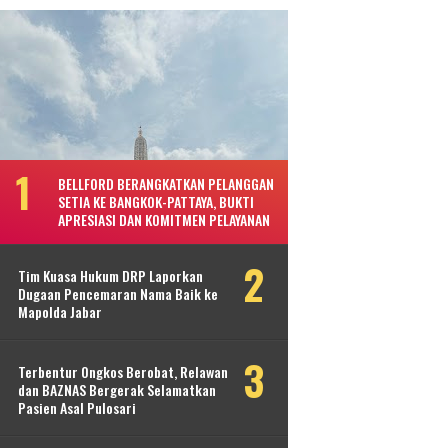
BELLFORD BERANGKATKAN PELANGGAN
SETIA KE BANGKOK-PATTAYA, BUKTI
APRESIASI DAN KOMITMEN PELAYANAN
Tim Kuasa Hukum DRP Laporkan
Dugaan Pencemaran Nama Baik ke
Mapolda Jabar
Terbentur Ongkos Berobat, Relawan
dan BAZNAS Bergerak Selamatkan
Pasien Asal Pulosari