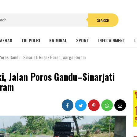
SEARCH
AERAH
TNI POLRI
KRIMINAL
SPORT
INFOTAINMENT
L
n Poros Gandu–Sinarjati Rusak Parah, Warga Geram
i, Jalan Poros Gandu–Sinarjati
eram