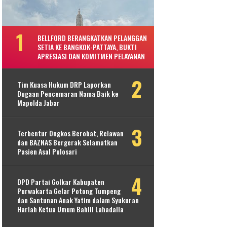
BELLFORD BERANGKATKAN PELANGGAN
SETIA KE BANGKOK-PATTAYA, BUKTI
APRESIASI DAN KOMITMEN PELAYANAN
Tim Kuasa Hukum DRP Laporkan
Dugaan Pencemaran Nama Baik ke
Mapolda Jabar
Terbentur Ongkos Berobat, Relawan
dan BAZNAS Bergerak Selamatkan
Pasien Asal Pulosari
DPD Partai Golkar Kabupaten
Purwakarta Gelar Potong Tumpeng
dan Santunan Anak Yatim dalam Syukuran
Harlah Ketua Umum Bahlil Lahadalia