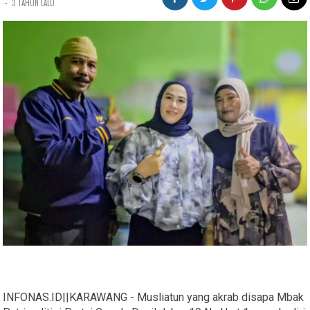
-
3 TAHUN LALU
INFONAS.ID||KARAWANG - Musliatun yang akrab disapa Mbak