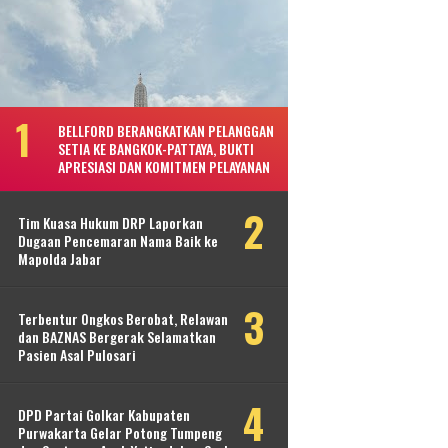
BELLFORD BERANGKATKAN PELANGGAN
SETIA KE BANGKOK-PATTAYA, BUKTI
APRESIASI DAN KOMITMEN PELAYANAN
Tim Kuasa Hukum DRP Laporkan
Dugaan Pencemaran Nama Baik ke
Mapolda Jabar
Terbentur Ongkos Berobat, Relawan
dan BAZNAS Bergerak Selamatkan
Pasien Asal Pulosari
DPD Partai Golkar Kabupaten
Purwakarta Gelar Potong Tumpeng