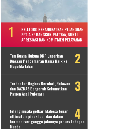
BELLFORD BERANGKATKAN PELANGGAN
SETIA KE BANGKOK-PATTAYA, BUKTI
APRESIASI DAN KOMITMEN PELAYANAN
Tim Kuasa Hukum DRP Laporkan
Dugaan Pencemaran Nama Baik ke
Mapolda Jabar
Terbentur Ongkos Berobat, Relawan
dan BAZNAS Bergerak Selamatkan
Pasien Asal Pulosari
Jelang musda golkar, Mahesa Jenar
ultimatum pihak luar dan dalam
bermanuver ganggu jalannya proses tahapan
Musda