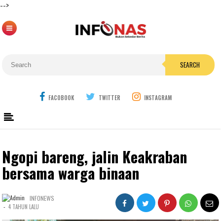
-->
SEARCH
FACOBOOK
TWITTER
INSTAGRAM
Ngopi bareng, jalin Keakraban
bersama warga binaan
INFONEWS
-
4 TAHUN LALU