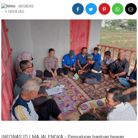
INFONEWS
-
4 TAHUN LALU
INFONAS.ID | MAJALENGKA - Penyaluran bantuan hewan