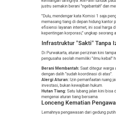
kehilangan taringnya. Alih-alih tunduk pa
justru semakin berani "ngebantah" dan m
​"Dulu, mendengar kata Komisi 1 saja pe
memasang tiang di depan hidung kantor pe
efisiensi layanan internet, ini soal harga
kepentingan korporasi," ungkap seorang a
Infrastruktur "Sakti" Tanpa I
​Di Purwakarta, aturan perizinan kini tam
pengusaha seolah memiliki "ilmu kebal" 
Berani Membantah:
Saat ditegur warga 
dengan dalih "sudah koordinasi di atas".
Alergi Aturan:
Izin pemanfaatan ruang j
investasi, bukan kewajiban hukum.
Hutan Tiang:
Satu lubang jalan kini bisa
mengenai aturan tiang bersama.
Lonceng Kematian Pengawa
​Lemahnya pengawasan dari gedung putih