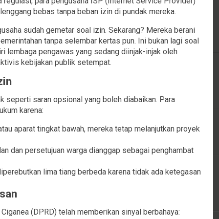
da regulasi, para pengusaha ISP (Internet Service Provider)
elenggang bebas tanpa beban izin di pundak mereka.
ngusaha sudah gemetar soal izin. Sekarang? Mereka berani
merintahan tanpa selembar kertas pun. Ini bukan lagi soal
 diri lembaga pengawas yang sedang diinjak-injak oleh
ktivis kebijakan publik setempat.
zin
pak seperti saran opsional yang boleh diabaikan. Para
hukum karena:
atau aparat tingkat bawah, mereka tetap melanjutkan proyek
alan dan persetujuan warga dianggap sebagai penghambat
 diperebutkan lima tiang berbeda karena tidak ada ketegasan
san
 Ciganea (DPRD) telah memberikan sinyal berbahaya: