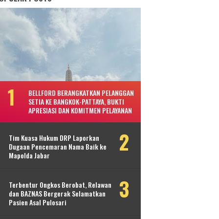
BELLFORD BERANGKATKAN PELANGGAN
SETIA KE BANGKOK-PATTAYA, BUKTI
APRESIASI DAN KOMITMEN PELAYANAN
Tim Kuasa Hukum DRP Laporkan
Dugaan Pencemaran Nama Baik ke
Mapolda Jabar
Terbentur Ongkos Berobat, Relawan
dan BAZNAS Bergerak Selamatkan
Pasien Asal Pulosari