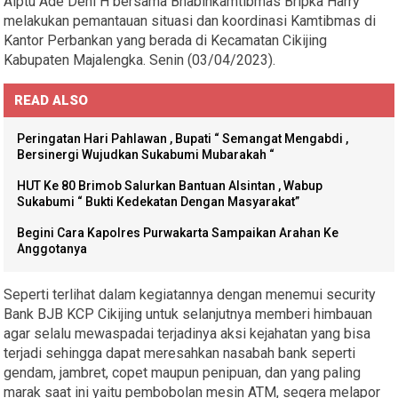
Aiptu Ade Deni H bersama Bhabinkamtibmas Bripka Harry
melakukan pemantauan situasi dan koordinasi Kamtibmas di
Kantor Perbankan yang berada di Kecamatan Cikijing
Kabupaten Majalengka. Senin (03/04/2023).
READ ALSO
Peringatan Hari Pahlawan , Bupati “ Semangat Mengabdi ,
Bersinergi Wujudkan Sukabumi Mubarakah “
HUT Ke 80 Brimob Salurkan Bantuan Alsintan , Wabup
Sukabumi “ Bukti Kedekatan Dengan Masyarakat”
Begini Cara Kapolres Purwakarta Sampaikan Arahan Ke
Anggotanya
Seperti terlihat dalam kegiatannya dengan menemui security
Bank BJB KCP Cikijing untuk selanjutnya memberi himbauan
agar selalu mewaspadai terjadinya aksi kejahatan yang bisa
terjadi sehingga dapat meresahkan nasabah bank seperti
gendam, jambret, copet maupun penipuan, dan yang paling
marak saat ini yaitu pembobolan mesin ATM, segera melapor