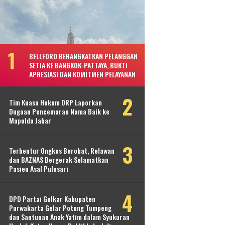
BELLFORD BERANGKATKAN PELANGGAN
SETIA KE BANGKOK-PATTAYA, BUKTI
APRESIASI DAN KOMITMEN PELAYANAN
Tim Kuasa Hukum DRP Laporkan
Dugaan Pencemaran Nama Baik ke
Mapolda Jabar
Terbentur Ongkos Berobat, Relawan
dan BAZNAS Bergerak Selamatkan
Pasien Asal Pulosari
DPD Partai Golkar Kabupaten
Purwakarta Gelar Potong Tumpeng
dan Santunan Anak Yatim dalam Syukuran