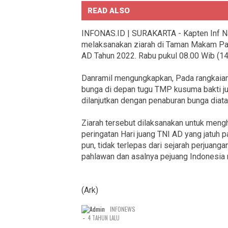
READ ALSO
INFONAS.ID | SURAKARTA - Kapten Inf Na
melaksanakan ziarah di Taman Makam Pah
AD Tahun 2022. Rabu pukul 08.00 Wib (1
Danramil mengungkapkan, Pada rangkaian 
bunga di depan tugu TMP kusuma bakti j
dilanjutkan dengan penaburan bunga diat
Ziarah tersebut dilaksanakan untuk meng
peringatan Hari juang TNI AD yang jatuh 
pun, tidak terlepas dari sejarah perjuang
pahlawan dan asalnya pejuang Indonesi
(Ark)
INFONEWS
-
4 TAHUN LALU