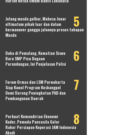
Harlah Ketua Umum Bahlil Lahadalia
Jelang musda golkar, Mahesa Jenar
ultimatum pihak luar dan dalam
bermanuver ganggu jalannya proses tahapan
Musda
Duka di Pemalang, Kematian Siswa
Baru SMP Picu Dugaan
Perundungan, Ini Penjelasan Polisi
Forum Ormas dan LSM Purwakarta
Siap Kawal Program Kesbangpol
Demi Dorong Peningkatan PAD dan
Pembangunan Daerah
Perkuat Kemandirian Ekonomi
Kader, Pemuda Pancasila Gelar
Rakor Persiapan Koperasi JAM Indonesia
Abadi